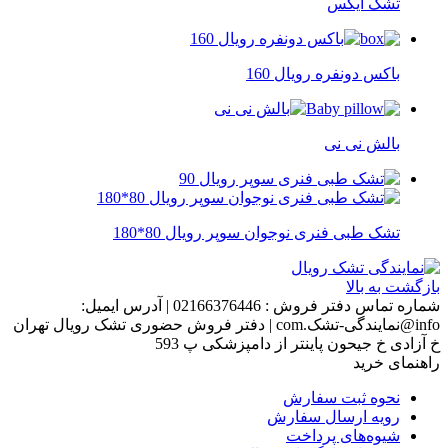
تشک ایکس
باکس دونفره رویال 160
بالش نی نی
تشک طبی فنری نوجوان سوپر رویال 80*180
بازگشت به بالا
شماره تماس دفتر فروش :
02166376446
|
آدرس ایمیل:
info@نمایندگی-تشک.com
|
دفتر فروش حضوری تشک رویال تهران
خ آزادی خ جیحون پاینتر از دامپزشکی پ 593
راهنمای خرید
نحوه ثبت سفارش
رویه ارسال سفارش
شیوه‌های پرداخت