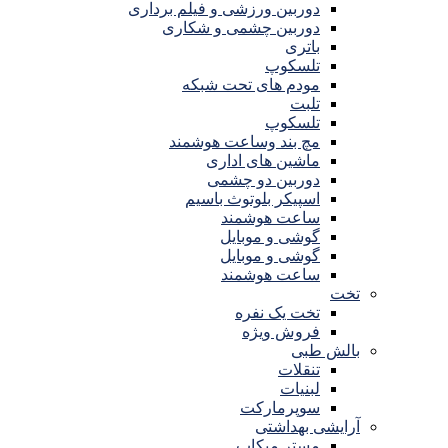
دوربین ورزشی و فیلم برداری
دوربین چشمی و شکاری
باتری
تلسکوپ
مودم های تحت شبکه
تلبت
تلسکوپ
مچ بند وساعت هوشمند
ماشین های اداری
دوربین دو چشمی
اسپیکر بلوتوث باسیم
ساعت هوشمند
گوشی و موبایل
گوشی و موبایل
ساعت هوشمند
تخت
تخت یک نفره
فروش ویژه
بالش طبی
تنقلات
لبنیات
سوپرمارکت
آرایشی بهداشتی
مستر میکاپ