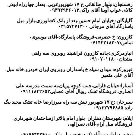
رفسنجان::بلوار طالقانی-خ ۱۷ شهریورغربی- بعداز چهارراه ابوذر-
کالای خواب آوینا آقای راکی۰۹۳۹۲۹۲۶۰۱۳
گلپایگان: خیابان امام حسین-بعد از بانک کشاورزی-بازار مبل
پاسارگاد-آقای مرجانی ۰۳۱۵۷۴۷۱۳۰۰
کازرون: خ حضرتی-فروشگاه پاسارگاد-آقای موسوی-
تماس:۰۷۱۴۲۲۱۸۲۰۷
انبارمرکزی:جاده کازرون فراشبند-روبروی سه راهی
مشتان۰۹۱۰۷۰۱۱۸۰۰
فیروزکوه: میدان سپاه خ پاسداران روبروی ایران خودرو-خانه مبل-
آقای علی متمیر
آستارا:خیابان فارابی-جنب کوچه پریان-به سمت مدرسه علی
انصاری-فروشگاه تشک رویال آقای عصایی۰۹۱۱۱۸۴۲۶۵۲
سیرجان :خ ۱۷ شهریور نبش سه راه میرزارضا خانه تشک مجید بیگ
زاده ۰۹۱۳۲۷۹۶۸۸۵
ایلام: شهرستان دهلران- بلوار امام بالاتر ازساختمان شهرداری-
فروشگاه مبل آرام-آقای نصرالهی
بوشهر: بلوار سبزآباد-تک درخت-مبل ملکی ۰۹۱۷۶۴۴۲۹۱۰