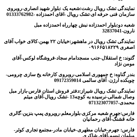
نمایندگی تشک رویال رشت:شعبه یک :بلوار شهید انصاری-روبروی
سازمان فنی حرفه ای-تشک رویال -اقای احمدزاده -01333762982
شعبه دو:بلوار احمدزاده نبش چهارراه احمدزاده مبل
نارون-32837041
نمایندگی تشک رویال در ماهشهر:خیابان ۲۲ بهمن-کالای خواب آقای
اصغری ۰۹۱۶۶۵۱۸۲۲۹
گتوند: خ استقلال-جنب مسجدامام سجاد-فروشگاه لوکس-آقای
مومن نژاد
بندر گناوه: خ جمهوری اسلامی-روبروی کارخانه یخ سازی چرومی-
چوبکده ارژن- آقای سالمی 09172359014
نمایندگی تشک رویال شیراز:دفتر فروش استان فارس-بازار مبل
وصال شمالی-نرسیده به کوچه13 -تشک رویال-آقای میثم
محمدی-071323077057
فارس:جهرم شعبه مرکزی-بلوارمعلم-رویروی پمپ بنزین-گالری
خانه قشنگ-آقای رحمانیان
فارس: جهرم-خیابان مطهری-خیابان مادر-مجتمع تجاری کوثر-
مبلمان تبسم-آقای شاکری