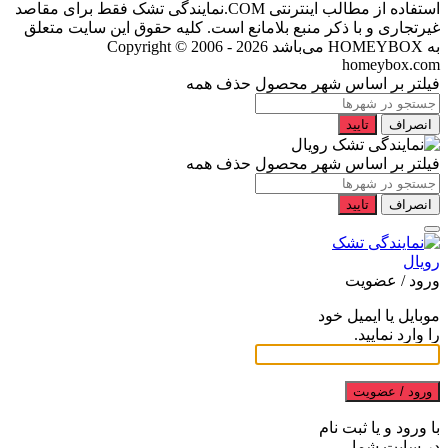
استفاده از مطالب اینترنتی COM.نمایندگی تشک فقط برای مقاصد
غیرتجاری و با ذکر منبع بلامانع است. کلیه حقوق این سایت متعلق
به HOMEYBOX می‌باشد
Copyright © 2006 - 2026
homeybox.com
فیلتر بر اساس شهر محصول
حذف همه
انصراف
تایید
فیلتر بر اساس شهر محصول
حذف همه
انصراف
تایید
ورود / عضویت
موبایل یا ایمیل خود
را وارد نمایید.
ورود / عضویت
با ورود و یا ثبت نام
در سایت شما