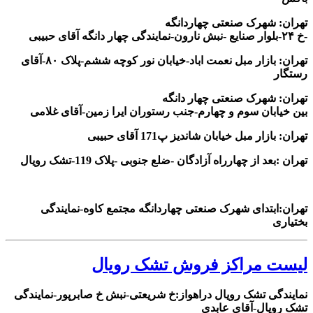
تهران: شهرک صنعتی چهاردانگه
-خ ۲۴-بلوار صنایع -نبش نارون-نمایندگی چهار دانگه آقای حبیبی
تهران: بازار مبل نعمت اباد-خیابان نور کوچه ششم-پلاک ۸۰-آقای
رستگار
تهران: شهرک صنعتی چهار دانگه
بین خیابان سوم و چهارم-جنب رستوران ایرا زمین-آقای غلامی
تهران: بازار مبل خیابان شاندیز پ171 آقای حبیبی
تهران :بعد از چهارراه آزادگان -ضلع جنوبی -پلاک 119-تشک رویال
تهران:ابتدای شهرک صنعتی چهاردانگه مجتمع کاوه-نمایندگی
بختیاری
لیست مراکز فروش تشک رویال
نمایندگی تشک رویال دراهواز:خ شریعتی-نبش خ صابرپور-نمایندگی
تشک رویال-آقای عابدی