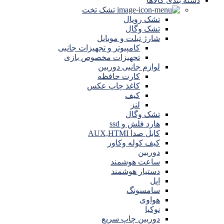
دسته بندی کالاها
تشک تخت
تشک رویال
تشک وگال
شارژ تبلت و موبایل
کامپیوتر و تجهیزات جانبی
تجهیزات مخصوص بازی
لوازم جانبی دوربین
کارت حافظه
کاغذ چاپ عکس
کیف
لنز
تشک وگال
هارد فلش و ssd
کابل صدا AUX,HTMI
کیف کوله وکاور
دوربین
ساعت هوشمند
دستیار هوشمند
اپل
سامسونگ
هواوی
نوکیا
دوربین چاپ سریع