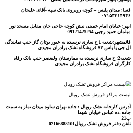
فسا: میدان پلیس – کوچه روبروی بانک سپه -آقای علیجان
۰۷۱۵۳۳۱۴۹۴۶
ابهر: خیابان امام خمینی نبش کوچه حاجی خان مقابل مسجد نور
مبلمان حمید رجبی 09121425254
قائمشهر:شعبه 1 خ ساری نرسیده به عبور بوتان گاز جنب نمایندگی
ال جی یا یاس ۷۳ فروشگاه تشک برادران مجیدی
شعبه2: خ ساری نرسیده به بیمارستان ولیعصر جنب بانک رفاه
کارگران فروشگاه تشک برادران مجیدی
لیست مراکز فروش تشک رویال
آدرس کارخانه تشک رویال : جاده تهران ساوه میدان نماز به سمت
جاده .ده عباس خیابان شهدا
پ21
تلفن دفتر فروش تشک رویال02166888101