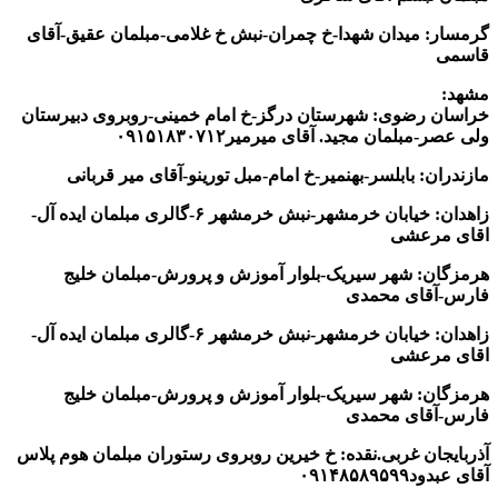
گرمسار: میدان شهدا-خ چمران-نبش خ غلامی-مبلمان عقیق-آقای
قاسمی
مشهد:
خراسان رضوی: شهرستان درگز-خ امام خمینی-روبروی دبیرستان
ولی عصر-مبلمان مجید. آقای میرمیر۰۹۱۵۱۸۳۰۷۱۲
مازندران: بابلسر-بهنمیر-خ امام-مبل تورینو-آقای میر قربانی
زاهدان: خیابان خرمشهر-نبش خرمشهر ۶-گالری مبلمان ایده آل-
اقای مرعشی
هرمزگان: شهر سیریک-بلوار آموزش و پرورش-مبلمان خلیج
فارس-آقای محمدی
زاهدان: خیابان خرمشهر-نبش خرمشهر ۶-گالری مبلمان ایده آل-
اقای مرعشی
هرمزگان: شهر سیریک-بلوار آموزش و پرورش-مبلمان خلیج
فارس-آقای محمدی
آذربایجان غربی.نقده: خ خیرین روبروی رستوران مبلمان هوم پلاس
آقای عبدود۰۹۱۴۸۵۸۹۵۹۹