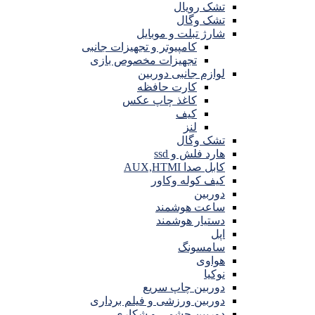
تشک رویال
تشک وگال
شارژ تبلت و موبایل
کامپیوتر و تجهیزات جانبی
تجهیزات مخصوص بازی
لوازم جانبی دوربین
کارت حافظه
کاغذ چاپ عکس
کیف
لنز
تشک وگال
هارد فلش و ssd
کابل صدا AUX,HTMI
کیف کوله وکاور
دوربین
ساعت هوشمند
دستیار هوشمند
اپل
سامسونگ
هواوی
نوکیا
دوربین چاپ سریع
دوربین ورزشی و فیلم برداری
دوربین چشمی و شکاری