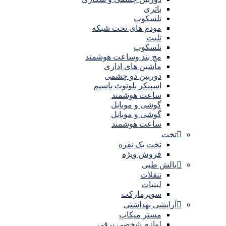
باتری
تلسکوپ
مودم های تحت شبکه
تلبت
تلسکوپ
مچ بند وساعت هوشمند
ماشین های اداری
دوربین دو چشمی
اسپیکر بلوتوث باسیم
ساعت هوشمند
گوشی و موبایل
گوشی و موبایل
ساعت هوشمند
تخت
تخت یک نفره
فروش ویژه
بالش طبی
تنقلات
لبنیات
سوپرمارکت
آرایشی بهداشتی
مستر میکاپ
لوازم شخصی برقی