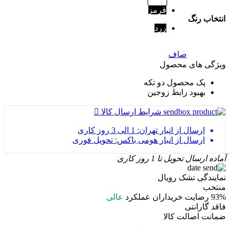
قرمز
انتخاب رنگ
زرد
صاف
ویژگی های محصول
پک محصول
دو تکه
بهبود رابط
زوجین
شرایط ارسال کالا
ارسال از انبار تهران: 1 الی 3 روز کاری
ارسال از انبار هومی باکس: تحویل فوری
آماده ارسال
تحویل تا 1 روز کاری
نمایندگی تشک رویال
منتخب
93%
رضایت خریداران
عملکرد
عالی
فاقد گارانتی
ضمانت اصالت کالا