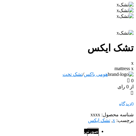
تشک ایکس
x
mattress x
هومی باکس
/
تشک تخت
0
از 0 رای
0
دیدگاه
شناسه محصول:
xxxx
برچسب:
x
,
تشک ایکس
صورتی