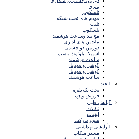
دوربین چشمی و شکاری
باتری
تلسکوپ
مودم های تحت شبکه
تلبت
تلسکوپ
مچ بند وساعت هوشمند
ماشین های اداری
دوربین دو چشمی
اسپیکر بلوتوث باسیم
ساعت هوشمند
گوشی و موبایل
گوشی و موبایل
ساعت هوشمند
تخت
تخت یک نفره
فروش ویژه
بالش طبی
تنقلات
لبنیات
سوپرمارکت
آرایشی بهداشتی
مستر میکاپ
لوازم شخصی برقی