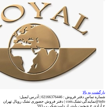
بازگشت به بالا
شماره تماس دفتر فروش :
02166376446
|
آدرس ایمیل:
info@نمایندگی-تشک.com
|
دفتر فروش حضوری تشک رویال تهران
خ آزادی خ جیحون پاینتر از دامپزشکی پ 593