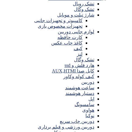
تشک رویال
تشک وگال
شارژ تبلت و موبایل
کامپیوتر و تجهیزات جانبی
تجهیزات مخصوص بازی
لوازم جانبی دوربین
کارت حافظه
کاغذ چاپ عکس
کیف
لنز
تشک وگال
هارد فلش و ssd
کابل صدا AUX,HTMI
کیف کوله وکاور
دوربین
ساعت هوشمند
دستیار هوشمند
اپل
سامسونگ
هواوی
نوکیا
دوربین چاپ سریع
دوربین ورزشی و فیلم برداری