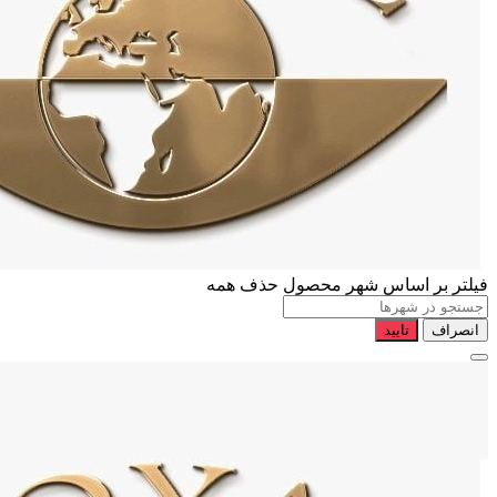
فیلتر بر اساس شهر محصول
حذف همه
انصراف
تایید